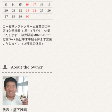
13
14
15
16
17
18
19
20
21
22
23
24
25
26
27
28
29
30
ごーる堂ソフトクリーム直営店の本
店は冬季期間（1月～3月初旬）休業
いたします。 福井駅前MINIEのごー
る堂Do＋店は年末年始も休まず営業
いたします。（火曜日定休日）
About the owner
代表：堂下雅晴