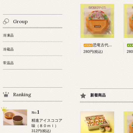
Group
冷凍品
恐竜古代アイス「ショコラ」
冷蔵品
280円(税込)
28
常温品
Ranking
新着商品
1
No.
精進アイスココア
味（８０ｍｌ）
312円(税込)